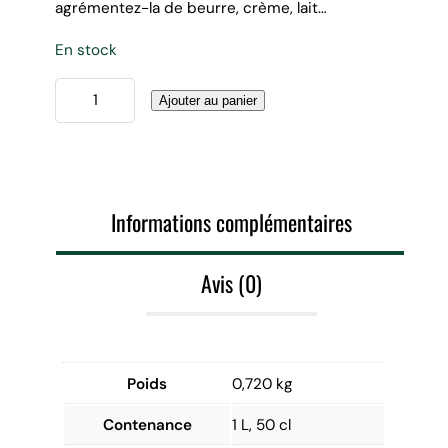
agrémentez-la de beurre, crème, lait…
En stock
q
Ajouter au panier
u
a
n
t
Informations complémentaires
i
t
é
Avis (0)
d
e
S
o
Poids
0,720 kg
u
Contenance
1 L, 50 cl
p