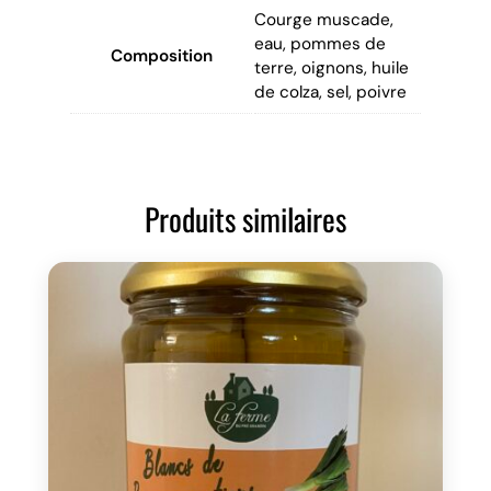
e
Courge muscade,
d
eau, pommes de
Composition
e
terre, oignons, huile
c
de colza, sel, poivre
o
u
r
g
Produits similaires
e
M
u
s
c
a
d
e