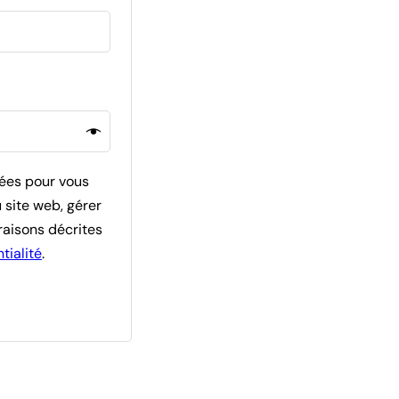
atoire
sées pour vous
 site web, gérer
raisons décrites
tialité
.